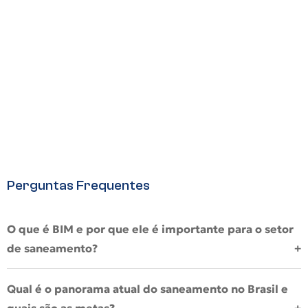
Perguntas Frequentes
O que é BIM e por que ele é importante para o setor
de saneamento?
O BIM é uma metodologia de gestão integrada da informação,
Qual é o panorama atual do saneamento no Brasil e
baseada em modelos digitais inteligentes que reúnem dados