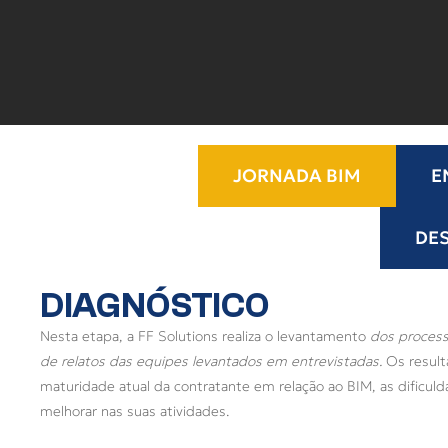
JORNADA BIM
E
DE
DIAGNÓSTICO
Nesta etapa, a FF Solutions realiza o levantamento
dos processo
de relatos das equipes levantados em entrevistadas.
Os resul
maturidade atual da contratante em relação ao BIM, as dificul
melhorar nas suas atividades.