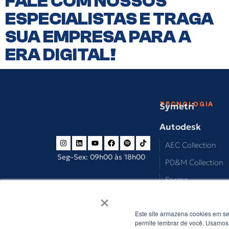
FALE COM NOSSOS
ESPECIALISTAS E TRAGA
SUA EMPRESA PARA A
ERA DIGITAL!
TECNOLOGIA
Symetri
Autodesk
AEC Collection
Seg–Sex: 09h00 às 18h00
PD&M Collection
Forma
×
Adobe
Este site armazena cookies em se
SketchUp
permite lembrar de você. Usamos 