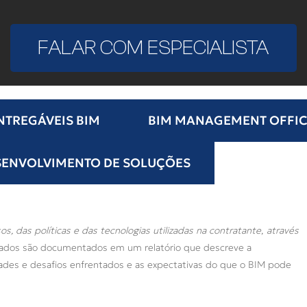
FALAR COM ESPECIALISTA
NTREGÁVEIS BIM
BIM MANAGEMENT OFFIC
SENVOLVIMENTO DE SOLUÇÕES
s, das políticas e das tecnologias utilizadas na contratante
,
através
tados são documentados em um relatório que descreve a
dades e desafios enfrentados e as expectativas do que o BIM pode