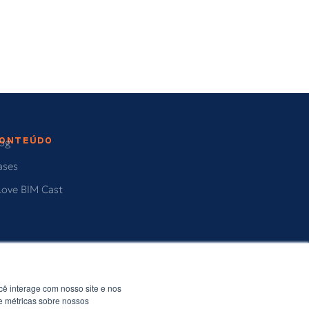
ONTEÚDO
log
ases
Love BIM Cast
ê interage com nosso site e nos
e métricas sobre nossos