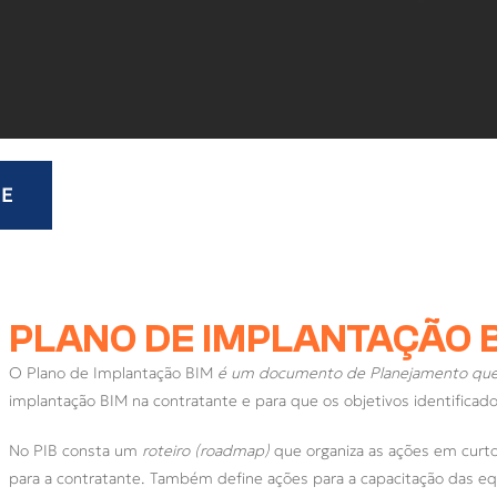
E
PLANO DE IMPLANTAÇÃO B
O Plano de Implantação BIM
é um documento de Planejamento qu
implantação BIM na contratante e para que os objetivos identificad
No PIB consta um
roteiro (roadmap)
que organiza as ações em curto
para a contratante. Também define ações para a capacitação das eq