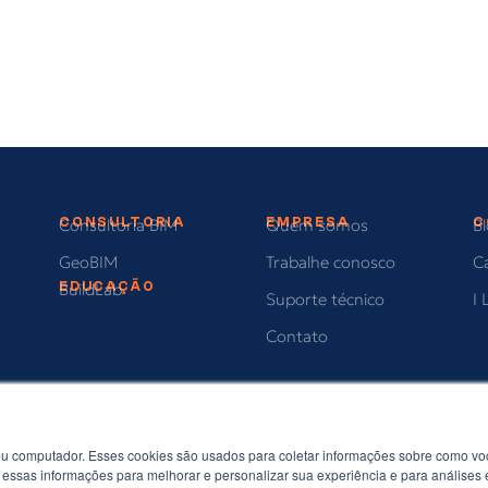
CONSULTORIA
EMPRESA
C
Consultoria BIM
Quem somos
B
GeoBIM
Trabalhe conosco
C
EDUCAÇÃO
BuildLab
Suporte técnico
I 
Contato
u computador. Esses cookies são usados para coletar informações sobre como voc
essas informações para melhorar e personalizar sua experiência e para análises 