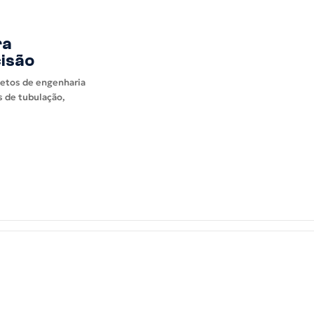
ra
isão
jetos de engenharia
es de tubulação,