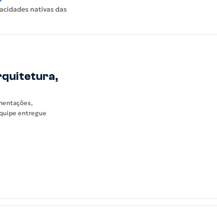
pacidades nativas das
quitetura,
mentações,
equipe entregue