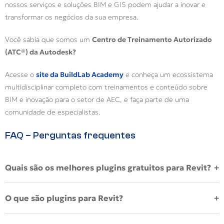
nossos serviços e soluções BIM e GIS podem ajudar a inovar e
transformar os negócios da sua empresa.
Você sabia que somos um
Centro de Treinamento Autorizado
(ATC®) da Autodesk?
Acesse o
site da BuildLab Academy
e conheça um ecossistema
multidisciplinar completo com treinamentos e conteúdo sobre
BIM e inovação para o setor de AEC, e faça parte de uma
comunidade de especialistas.
FAQ – Perguntas frequentes
Quais são os melhores plugins gratuitos para Revit?
Alguns plugins gratuitos bastante utilizados por profissionais BIM
O que são plugins para Revit?
incluem o DiRoots.One, BIM Interoperability Tools, NWC Export
Utility, Align e Project Tracker. Essas ferramentas ajudam a
Plugins para Revit são extensões que adicionam novas