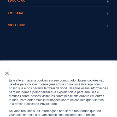
+
EDUCAÇÃO
+
EMPRESA
+
CONTEÚDO
×
Este site armazena cookies em seu computador. Esses cookies são
usados para coletar informações sobre como você interage com
nosso site e nos permite lembrar de você. Usamos essas informações
para melhorar e personalizar sua experiência e para análises e
métricas sobre nossos visitantes, tanto nesse site quanto em outras
mídias. Para obter mais informações sobre os cookies que usamos,
leia nossa Política de Privacidade.
Se você recusar, suas informações não serão rastreadas quando
© Copyrights 2026 FF Solutions · Todos os direitos reservados. · Torre New
você acessar este site. Um cookie simples será usado em seu
York – Av. Francisco Matarazzo, 1500, 7º andar, Cj. 71 – Água Branca, São