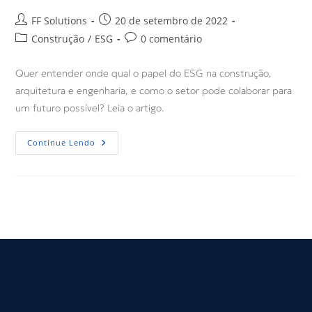
FF Solutions
20 de setembro de 2022
Construção
/
ESG
0 comentário
Quer entender onde qual o papel do ESG na construção,
arquitetura e engenharia, e como o setor pode colaborar para
um futuro possível? Leia o artigo.
Continue Lendo