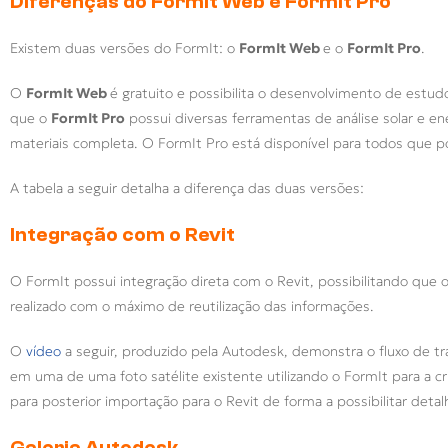
Diferenças do FormIt Web e FormIt Pro
Existem duas versões do FormIt: o
FormIt Web
e o
FormIt Pro
.
O
FormIt Web
é gratuito e possibilita o desenvolvimento de estu
que o
FormIt Pro
possui diversas ferramentas de análise solar e e
materiais completa. O FormIt Pro está disponível para todos que 
A tabela a seguir detalha a diferença das duas versões:
Integração com o Revit
O FormIt possui integração direta com o Revit, possibilitando qu
realizado com o máximo de reutilização das informações.
O
vídeo
a seguir, produzido pela Autodesk, demonstra o fluxo de t
em uma de uma foto satélite existente utilizando o FormIt para a cr
para posterior importação para o Revit de forma a possibilitar de
Galeria Autodesk