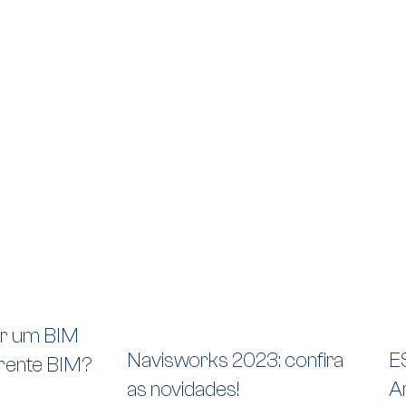
r um BIM
Navisworks 2023: confira
E
rente BIM?
as novidades!
A