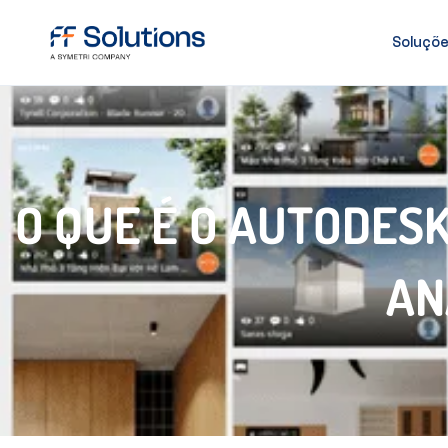
Soluçõ
O QUE É O AUTODES
AN