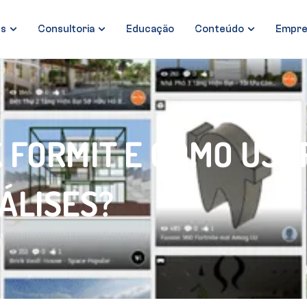
es
Consultoria
Educação
Conteúdo
Empre
K FORMIT E COMO USA
ÁLISES?