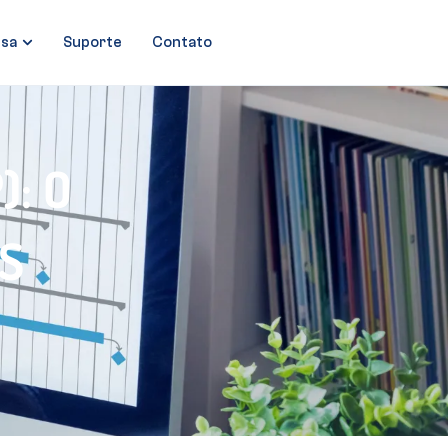
sa
Suporte
Contato
: O
IS