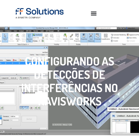
CONFIGURANDO AS
DETECÇÕES DE
INTERFERÊNCIAS NO
NAVISWORKS