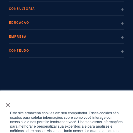
+
CONSULTORIA
+
EDUCAÇÃO
+
EMPRESA
+
CONTEÚDO
×
Este site armazena cookies em seu computador. Esses cookies são
usados para coletar informações sobre como você interage com
nosso site e nos permite lembrar de você. Usamos essas informações
para melhorar e personalizar sua experiência e para análises e
métricas sobre nossos visitantes, tanto nesse site quanto em outras