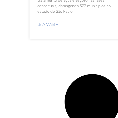
tratamento de água e esgoto nas fases
conceituais, abrangendo 377 municípios no
estado de São Paulo.
LEIA MAIS »