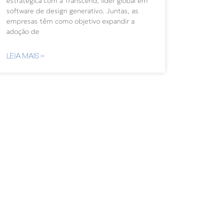
estratégica com a Transcend, líder global em
software de design generativo. Juntas, as
empresas têm como objetivo expandir a
adoção de
LEIA MAIS »