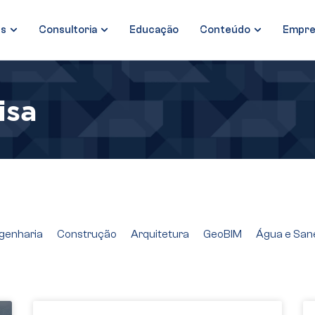
es
Consultoria
Educação
Conteúdo
Empre
isa
genharia
Construção
Arquitetura
GeoBIM
Água e Sa