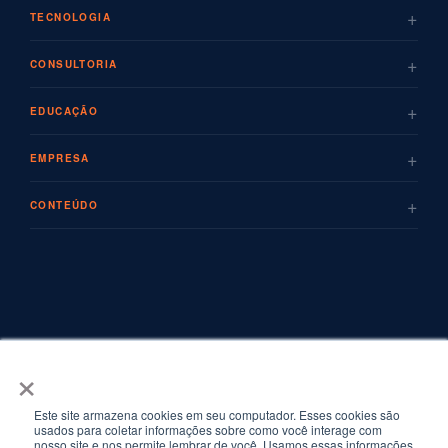
+
TECNOLOGIA
+
CONSULTORIA
+
EDUCAÇÃO
+
EMPRESA
+
CONTEÚDO
×
Este site armazena cookies em seu computador. Esses cookies são
usados para coletar informações sobre como você interage com
nosso site e nos permite lembrar de você. Usamos essas informações