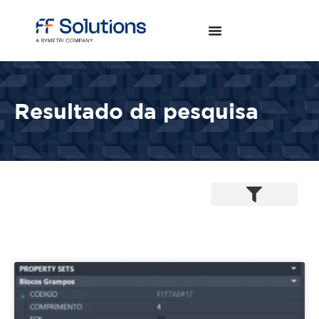
Resultado da pesquisa
Infraestrutura Civil
Água e Saneamento