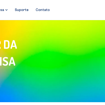
sa
Suporte
Contato
R DA
ISA