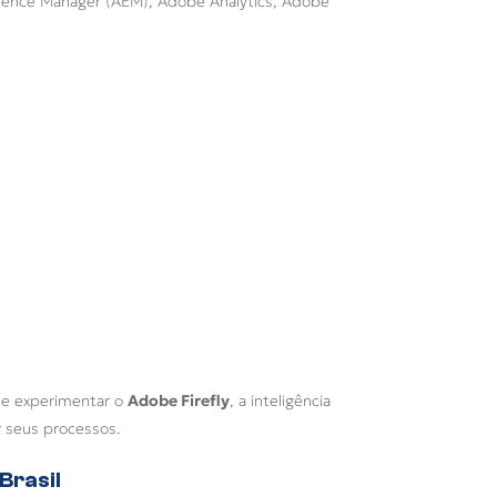
ience Manager (AEM), Adobe Analytics, Adobe
de experimentar o
Adobe Firefly
, a inteligência
ar seus processos.
Brasil