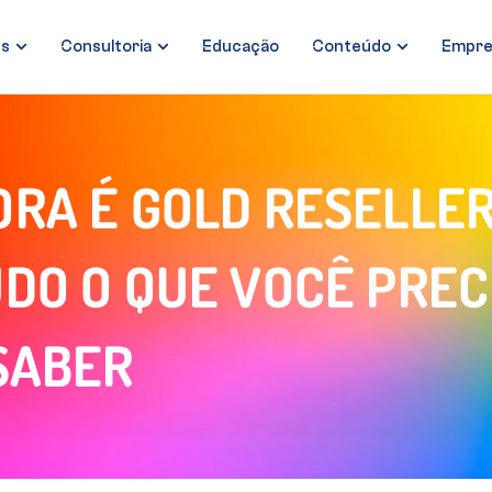
es
Consultoria
Educação
Conteúdo
Empre
ORA É GOLD RESELLE
UDO O QUE VOCÊ PREC
SABER