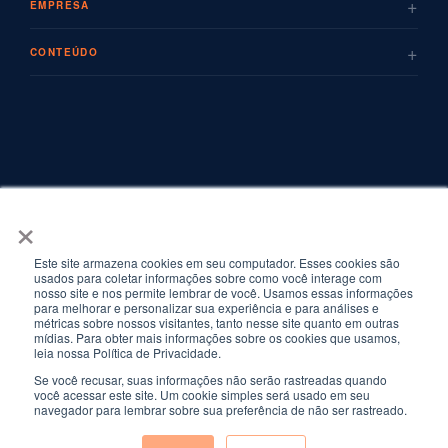
+
EMPRESA
+
CONTEÚDO
×
Este site armazena cookies em seu computador. Esses cookies são
usados para coletar informações sobre como você interage com
nosso site e nos permite lembrar de você. Usamos essas informações
para melhorar e personalizar sua experiência e para análises e
métricas sobre nossos visitantes, tanto nesse site quanto em outras
mídias. Para obter mais informações sobre os cookies que usamos,
leia nossa Política de Privacidade.
Se você recusar, suas informações não serão rastreadas quando
© Copyrights 2026 FF Solutions · Todos os direitos reservados. · Torre New
você acessar este site. Um cookie simples será usado em seu
York – Av. Francisco Matarazzo, 1500, 7º andar, Cj. 71 – Água Branca, São
navegador para lembrar sobre sua preferência de não ser rastreado.
Paulo
Privacidade e Segurança
Compliance