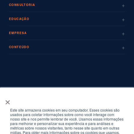
+
CONSULTORIA
+
EDUCAÇÃO
+
EMPRESA
+
CONTEÚDO
×
Este site armazena cookies em seu computador. Esses cookies são
usados para coletar informações sobre como você interage com
nosso site e nos permite lembrar de você. Usamos essas informações
para melhorar e personalizar sua experiência e para análises e
métricas sobre nossos visitantes, tanto nesse site quanto em outras
mídias. Para obter mais informações sobre os cookies que usamos,