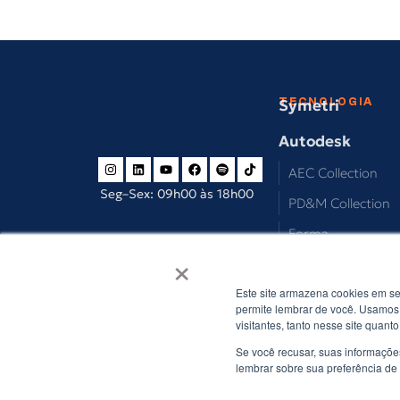
TECNOLOGIA
Symetri
Autodesk
AEC Collection
Seg–Sex: 09h00 às 18h00
PD&M Collection
Forma
×
Adobe
Este site armazena cookies em se
SketchUp
permite lembrar de você. Usamos 
visitantes, tanto nesse site quan
Se você recusar, suas informaçõe
lembrar sobre sua preferência de 
© Copyrights 2026 FF Solutions · Todos os 