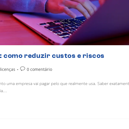
: como reduzir custos e riscos
licenças
0 comentário
nto uma empresa vai pagar pelo que realmente usa. Saber exatamen
cia…