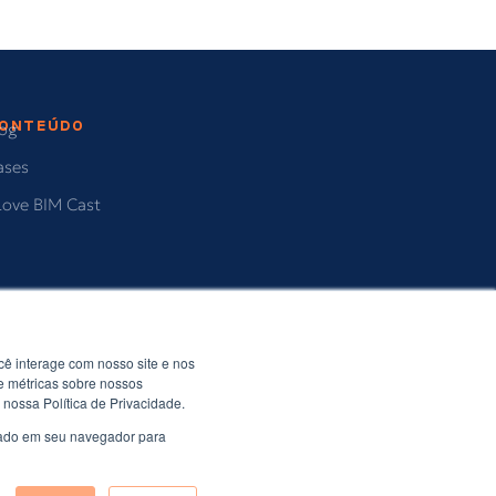
ONTEÚDO
log
ases
Love BIM Cast
ê interage com nosso site e nos
e métricas sobre nossos
 nossa Política de Privacidade.
usado em seu navegador para
, 7º andar, Cj. 71 – Água Branca, São Paulo