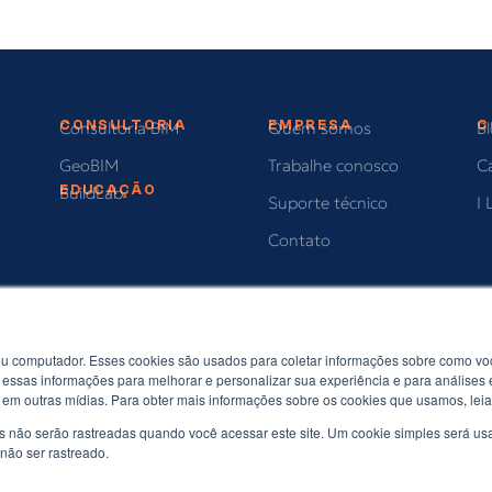
CONSULTORIA
EMPRESA
C
Consultoria BIM
Quem somos
B
GeoBIM
Trabalhe conosco
C
EDUCAÇÃO
BuildLab
Suporte técnico
I 
Contato
u computador. Esses cookies são usados para coletar informações sobre como voc
essas informações para melhorar e personalizar sua experiência e para análises 
to em outras mídias. Para obter mais informações sobre os cookies que usamos, leia
s não serão rastreadas quando você acessar este site. Um cookie simples será 
não ser rastreado.
direitos reservados. · Torre New York – Av. Francisco Matarazzo, 1500