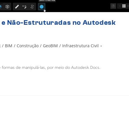
 e Não-Estruturadas no Autodesk
k
/
BIM
/
Construção
/
GeoBIM
/
Infraestrutura Civil
 formas de manipulá-las, por meio do Autodesk Docs.