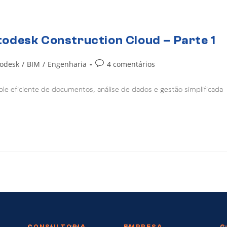
odesk Construction Cloud – Parte 1
odesk
/
BIM
/
Engenharia
4 comentários
e eficiente de documentos, análise de dados e gestão simplificada
CONSULTORIA
EMPRESA
C