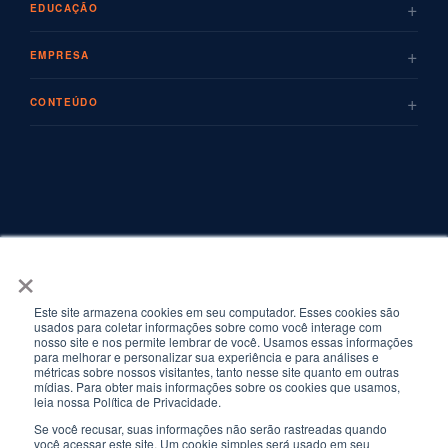
+
EDUCAÇÃO
+
EMPRESA
+
CONTEÚDO
×
Este site armazena cookies em seu computador. Esses cookies são
usados para coletar informações sobre como você interage com
nosso site e nos permite lembrar de você. Usamos essas informações
para melhorar e personalizar sua experiência e para análises e
métricas sobre nossos visitantes, tanto nesse site quanto em outras
mídias. Para obter mais informações sobre os cookies que usamos,
leia nossa Política de Privacidade.
Se você recusar, suas informações não serão rastreadas quando
© Copyrights 2026 FF Solutions · Todos os direitos reservados. · Torre New
você acessar este site. Um cookie simples será usado em seu