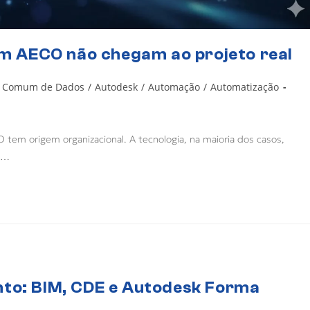
 em AECO não chegam ao projeto real
 Comum de Dados
/
Autodesk
/
Automação
/
Automatização
 tem origem organizacional. A tecnologia, na maioria dos casos,
e,…
nto: BIM, CDE e Autodesk Forma