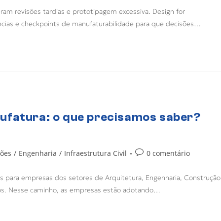
eram revisões tardias e prototipagem excessiva. Design for
âncias e checkpoints de manufaturabilidade para que decisões…
ufatura: o que precisamos saber?
ções
/
Engenharia
/
Infraestrutura Civil
0 comentário
os para empresas dos setores de Arquitetura, Engenharia, Construção
ios. Nesse caminho, as empresas estão adotando…