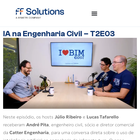
IA na Engenharia Civil – T2E03
Neste episódio, os hosts
Júlio Ribeiro
e
Lucas Tafarello
receberam
André Pita
, engenheiro civil, sócio e diretor comercial
da
Catter Engenharia
, para uma conversa direta sobre o uso de