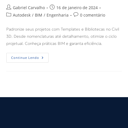
Gabriel Carvalho
16 de janeiro de 2024
Autodesk
/
BIM
/
Engenharia
0 comentário
Padronize seus projetos com Templates e Bibliotecas no Civil
3D. Desde nomenclaturas até detalhamento, otimize o ciclo
projetual. Conheça práticas BIM e garanta eficiência.
Continue Lendo