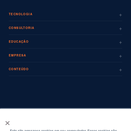
+
TECNOLOGIA
+
CONSULTORIA
+
EDUCAÇÃO
+
EMPRESA
+
CONTEÚDO
×
Este site armazena cookies em seu computador. Esses cookies são