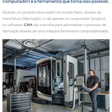
Computador) é a ferramenta que torna isso possível.
Quando um produto deve existir no mundo físico, através da
manufatura (fabricação), e não apenas no computador (projeto),
os softwares
CAM
são a escolha para automatizar o processo de
fabricação através de uma máquina-ferramenta computadorizada.